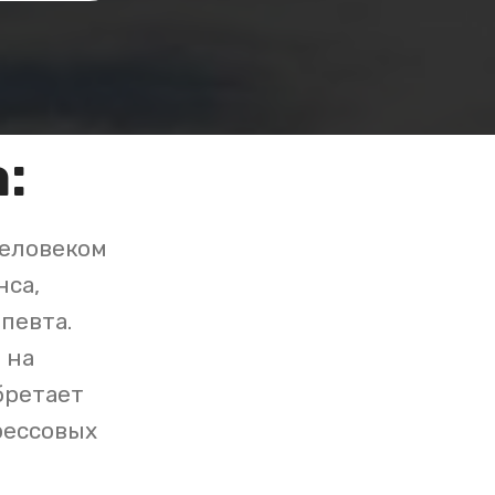
:
человеком
нса,
певта.
 на
бретает
рессовых