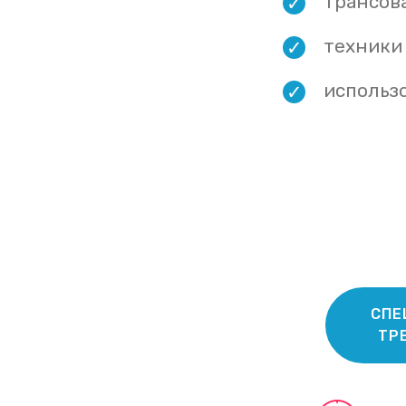
трансова
техники 
использ
СПЕ
ТРЕ