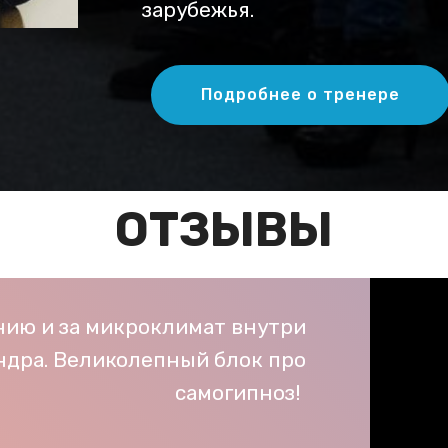
зарубежья.
Подробнее о тренере
ОТЗЫВЫ
анию и за микроклимат внутри
ндра. Великолепный блок про
самогипноз!