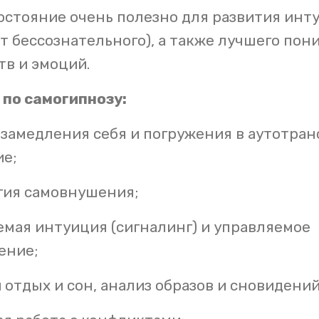
остояние очень полезно для развития инт
от бессознательного), а также лучшего пон
тв и эмоций.
 по самогипнозу:
 замедления себя и погружения в аутотран
ие;
гия самовнушения;
емая интуиция (сигналинг) и управляемое
ение;
отдых и сон, анализ образов и сновидений