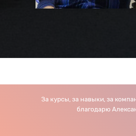
За курсы, за навыки, за комп
благодарю Алекса