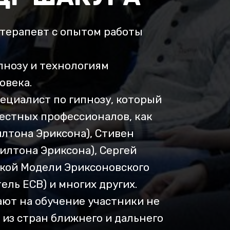
отерапевт с опытом работы
пнозу и технологиям
овека.
ециалист по гипнозу, который
вестных профессионалов, как
илтона Эриксона), Стивен
илтона Эриксона), Сергей
ской Модели Эриксоновского
тель ЕСВ) и многих других.
ают на обучение участники не
е из стран ближнего и дальнего