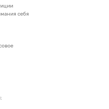
уиции
имания себя
совое
;