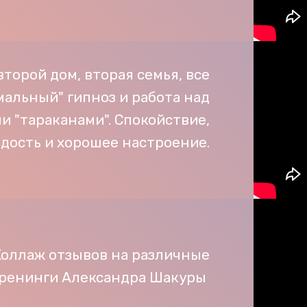
второй дом, вторая семья, все
альный" гипноз и работа над
и "тараканами". Спокойствие,
дость и хорошее настроение.
Коллаж отзывов на различные
ренинги Александра Шакуры