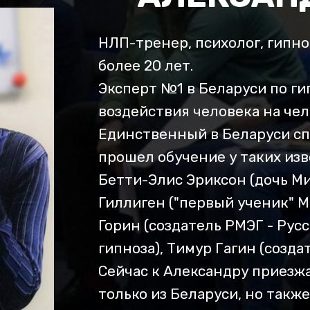
НЛП-тренер, психолог, гипн
более 20 лет.
Эксперт №1 в Беларуси по ги
воздействия человека на чел
Единственный в Беларуси сп
прошел обучение у таких из
Бетти-Элис Эриксон (дочь М
Гиллиген ("первый ученик" М
Горин (создатель РМЭГ - Рус
гипноза), Тимур Гагин (созда
Сейчас к Александру приезж
только из Беларуси, но такж