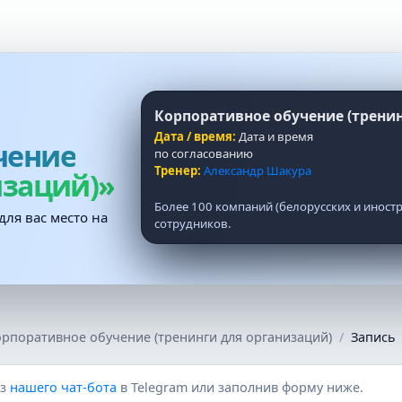
Корпоративное обучение (тренин
Дата / время:
Дата и время
чение
по согласованию
Тренер:
Александр Шакура
изаций)»
Более 100 компаний (белорусских и иност
для вас место на
сотрудников.
рпоративное обучение (тренинги для организаций)
Запись
ез
нашего чат‑бота
в Telegram или заполнив форму ниже.